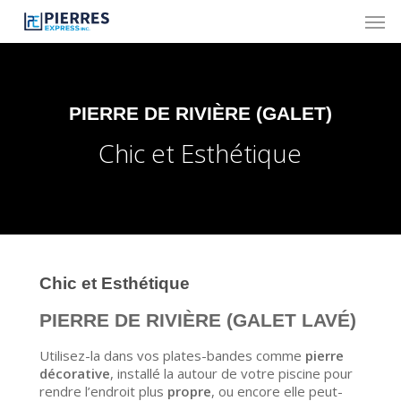
Skip
Men
to
main
content
PIERRE DE RIVIÈRE (GALET)
Chic et Esthétique
Chic et Esthétique
PIERRE DE RIVIÈRE (GALET LAVÉ)
Utilisez-la dans vos plates-bandes comme
pierre
décorative
, installé la autour de votre piscine pour
rendre l’endroit plus
propre
, ou encore elle peut-